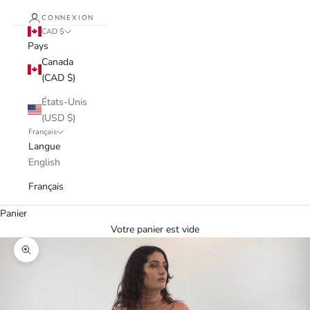
CONNEXION
CAD $
Pays
Canada
(CAD $)
États-Unis
(USD $)
Français
Langue
English
Français
Panier
Votre panier est vide
Zoomer sur l'image