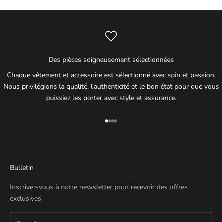
Des pièces soigneusement sélectionnées
Chaque vêtement et accessoire est sélectionné avec soin et passion.
Nous privilégions la qualité, l'authenticité et le bon état pour que vous
puissiez les porter avec style et assurance.
Aller à l'élément 1
Aller à l'élément 2
Aller à l'élément 3
Aller à l'élément 4
Bulletin
Inscrivez-vous à notre newsletter pour recevoir des offres
exclusives.