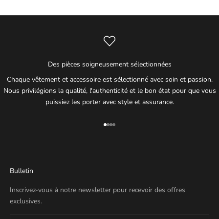
Des pièces soigneusement sélectionnées
Chaque vêtement et accessoire est sélectionné avec soin et passion.
Nous privilégions la qualité, l'authenticité et le bon état pour que vous
puissiez les porter avec style et assurance.
Aller à l'élément 1
Aller à l'élément 2
Aller à l'élément 3
Aller à l'élément 4
Bulletin
Inscrivez-vous à notre newsletter pour recevoir des offres
exclusives.